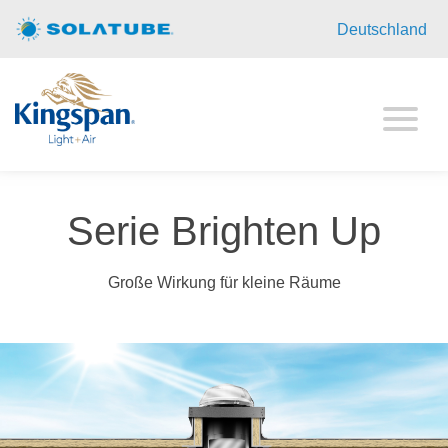
Homepage
Deutschland
Privatkunden
Objekte
SolaMaster
Serie Brighten Up
Brighten Up
Anwendungsbeispiele
Große Wirkung für kleine Räume
Technik
Über uns
Kontakt